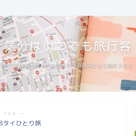
気分はいつでも旅行客
20代営業職女性による国内外への週末ひとり旅のススメ
 TAG ―
08タイひとり旅