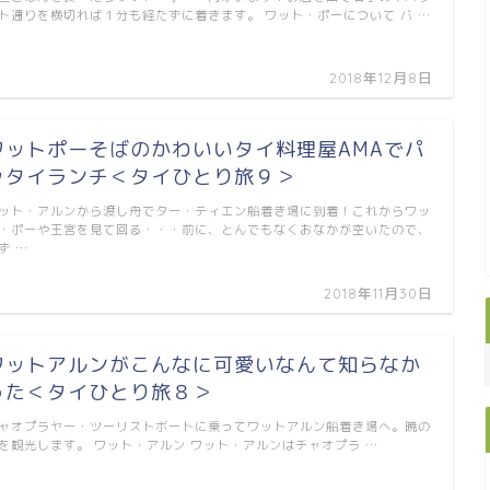
ト通りを横切れば１分も経たずに着きます。 ワット・ポーについて バ …
2018年12月8日
ワットポーそばのかわいいタイ料理屋AMAでパ
ッタイランチ＜タイひとり旅９＞
ット・アルンから渡し舟でター・ティエン船着き場に到着！これからワッ
・ポーや王宮を見て回る・・・前に、とんでもなくおなかが空いたので、
ず …
2018年11月30日
ワットアルンがこんなに可愛いなんて知らなか
った＜タイひとり旅８＞
ャオプラヤー・ツーリストボートに乗ってワットアルン船着き場へ。暁の
を観光します。 ワット・アルン ワット・アルンはチャオプラ …