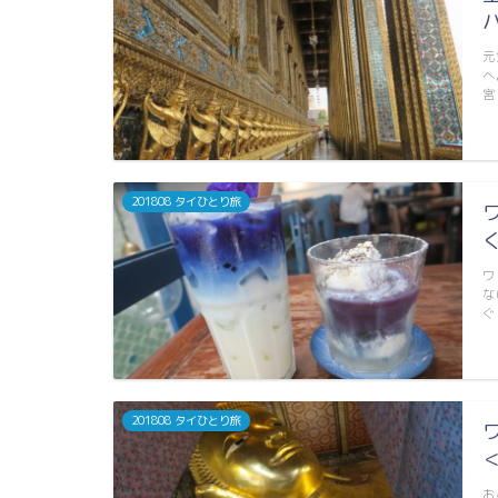
元
へ
宮
201808 タイひとり旅
ワ
な
ぐ
201808 タイひとり旅
お