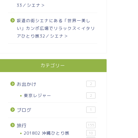
33／シエナ＞
坂道の街シエナにある「世界一美し
い」カンポ広場でリラックス＜イタリ
アひとり旅32／シエナ＞
カテゴリー
お出かけ
2
東京レジャー
2
ブログ
1
旅行
155
201802 沖縄ひとり旅
10