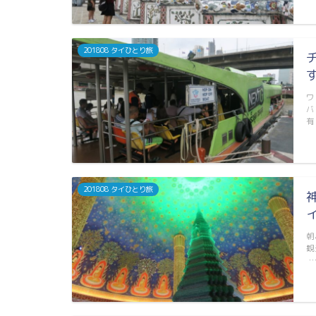
201808 タイひとり旅
ワ
バ
有
201808 タイひとり旅
朝
観