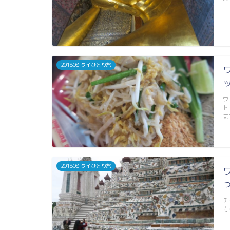
ー
201808 タイひとり旅
ワ
ト
ま
201808 タイひとり旅
チ
寺