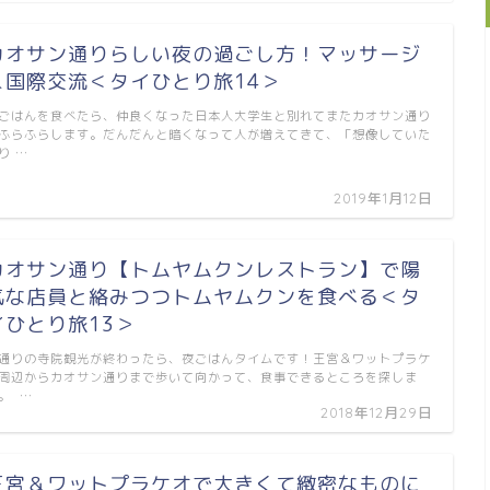
カオサン通りらしい夜の過ごし方！マッサージ
＆国際交流＜タイひとり旅14＞
ごはんを食べたら、仲良くなった日本人大学生と別れてまたカオサン通り
ふらふらします。だんだんと暗くなって人が増えてきて、「想像していた
り …
2019年1月12日
カオサン通り【トムヤムクンレストラン】で陽
気な店員と絡みつつトムヤムクンを食べる＜タ
イひとり旅13＞
通りの寺院観光が終わったら、夜ごはんタイムです！王宮＆ワットプラケ
周辺からカオサン通りまで歩いて向かって、食事できるところを探しま
。 …
2018年12月29日
王宮＆ワットプラケオで大きくて緻密なものに