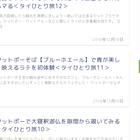
ハマる＜タイひとり旅12＞
気が回復したら観光を再開しましょう！続いては王宮＆ワットプラケオ
。ワットポー・ワットアルンなどと同じくタイのド定番観光地です。 王
＆ …
2018年12月18日
ワットポーそば【ブルーホエール】で青が美し
く映えるラテを初体験＜タイひとり旅11＞
ットポーや王宮の観光途中におすすめなカフェ、ブルーホエールへ！みん
におすすめしたいすっごく素敵なチルカフェでした！ ワットポーからす
 …
2018年12月14日
ワットポーで大寝釈迦仏を隙間から覗いてみる
＜タイひとり旅10＞
昼ごはんを食べたらワット・ポーへ向かいます！お店を出て右手のマハラ