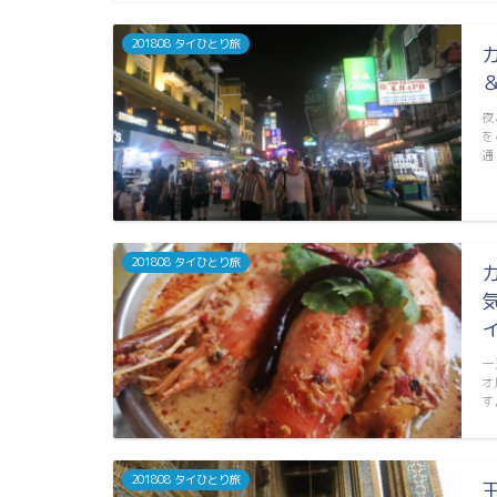
201808 タイひとり旅
夜
を
通
201808 タイひとり旅
一
オ
す
201808 タイひとり旅