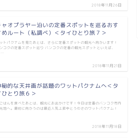
2018年11月26日
チャオプラヤー沿いの定番スポットを巡るおす
すめルート（私調べ）＜タイひとり旅７＞
ットパクナムを見たあとは、さらに定番スポットの観光へ向かいます！
ンコクの定番スポット巡り バンコクの定番の観光スポットといえば、
 …
2018年11月21日
神秘的な天井画が話題のワットパクナムへ＜タ
イひとり旅６＞
ごはんを食べたあとは、観光にお出かけです！今日は定番のバンコク市内
光地へ。最初に向かうのは最近人気上昇中とうわさのワットパクナム！
…
2018年11月18日