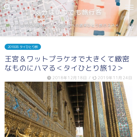
気分はいつでも旅行客
20代営業職女性による国内外への週末ひとり旅のススメ
201808 タイひとり旅
王宮＆ワットプラケオで大きくて緻密
なものにハマる＜タイひとり旅12＞
2018年12月18日
/
2019年11月24日