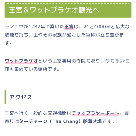
王宮＆ワットプラケオ観光へ
ラマ１世が1782年に築いた
王宮
は、24万4000㎡と広大な
敷地を持ち、王やその家族が過ごした宮殿が立ち並びま
す。
ワットプラケオ
という王室専用の寺院もあり、今も厚い信
仰を集めている場所です。
アクセス
王宮へ行く一般的な交通機関は
チャオプラヤーボート
。最
寄りは
ターチャーン（Tha Chang）船着き場
です。