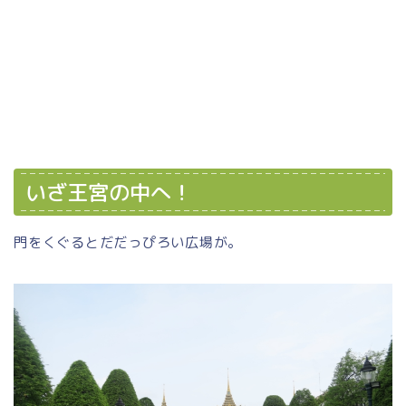
いざ王宮の中へ！
門をくぐるとだだっぴろい広場が。