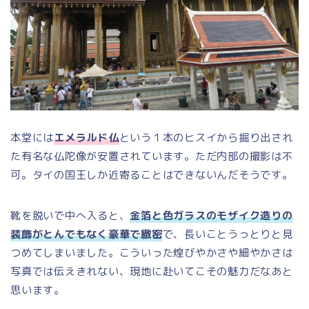
本堂には
エメラルド仏
という１本のヒスイから掘り出され
た有名な仏陀像が安置されています。ただ内部の撮影は不
可。タイの国王しか近寄ることはできないんだそうです。
靴を脱いで中へ入ると、
金箔と色ガラスのモザイク造りの
装飾がとんでもなく豪華で緻密
で、長いことうっとりと見
つめてしまいました。こういった煌びやかさや細やかさは
写真では伝えきれない、現地に赴いてこその魅力だなあと
思います。