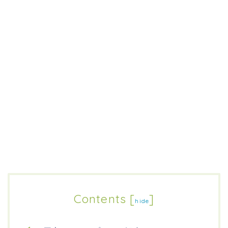
Contents
[
]
hide