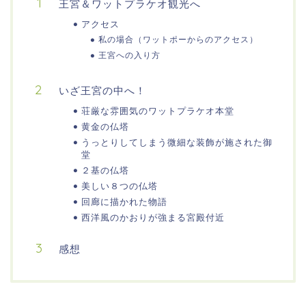
王宮＆ワットプラケオ観光へ
アクセス
私の場合（ワットポーからのアクセス）
王宮への入り方
いざ王宮の中へ！
荘厳な雰囲気のワットプラケオ本堂
黄金の仏塔
うっとりしてしまう微細な装飾が施された御
堂
２基の仏塔
美しい８つの仏塔
回廊に描かれた物語
西洋風のかおりが強まる宮殿付近
感想