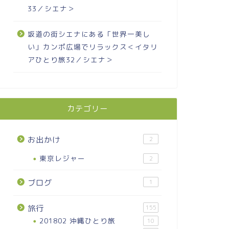
33／シエナ＞
坂道の街シエナにある「世界一美し
い」カンポ広場でリラックス＜イタリ
アひとり旅32／シエナ＞
カテゴリー
お出かけ
2
東京レジャー
2
ブログ
1
旅行
155
201802 沖縄ひとり旅
10