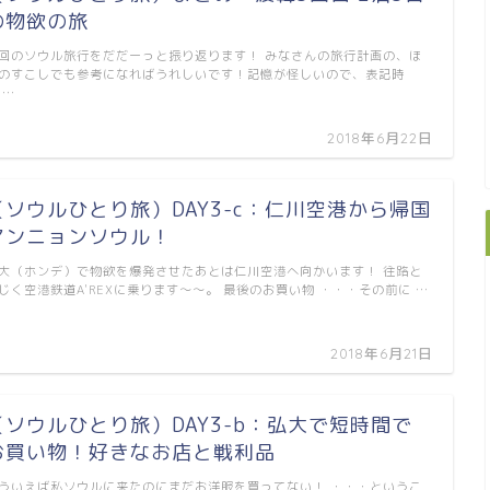
の物欲の旅
回のソウル旅行をだだーっと振り返ります！ みなさんの旅行計画の、ほ
のすこしでも参考になればうれしいです！記憶が怪しいので、表記時
 …
2018年6月22日
（ソウルひとり旅）DAY3-c：仁川空港から帰国
アンニョンソウル！
大（ホンデ）で物欲を爆発させたあとは仁川空港へ向かいます！ 往路と
じく空港鉄道A'REXに乗ります～～。 最後のお買い物 ・・・その前に …
2018年6月21日
（ソウルひとり旅）DAY3-b：弘大で短時間で
お買い物！好きなお店と戦利品
ういえば私ソウルに来たのにまだお洋服を買ってない！ ・・・というこ