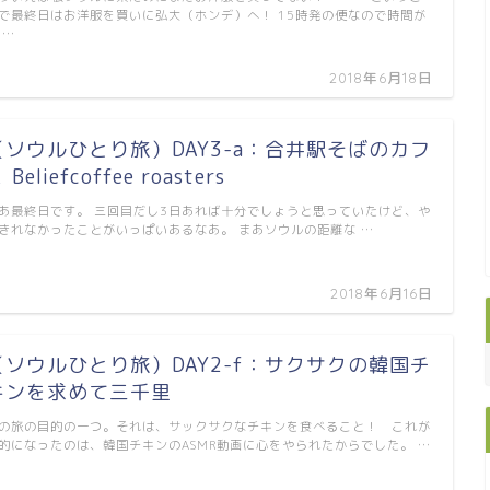
で最終日はお洋服を買いに弘大（ホンデ）へ！ 15時発の便なので時間が
 …
2018年6月18日
（ソウルひとり旅）DAY3-a：合井駅そばのカフ
 Beliefcoffee roasters
あ最終日です。 三回目だし3日あれば十分でしょうと思っていたけど、や
きれなかったことがいっぱいあるなあ。 まあソウルの距離な …
2018年6月16日
（ソウルひとり旅）DAY2-f：サクサクの韓国チ
キンを求めて三千里
の旅の目的の一つ。それは、サックサクなチキンを食べること！ これが
的になったのは、韓国チキンのASMR動画に心をやられたからでした。 …