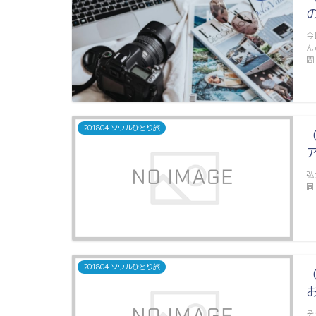
今
ん
間
201804 ソウルひとり旅
弘
同
201804 ソウルひとり旅
そ