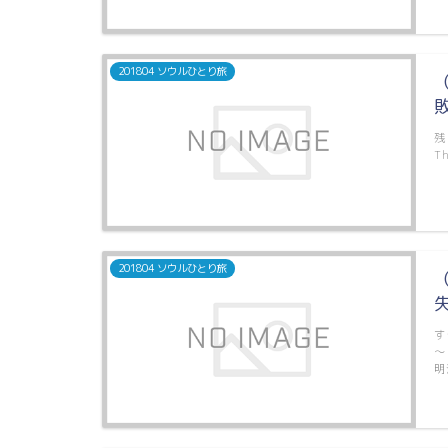
201804 ソウルひとり旅
残
T
201804 ソウルひとり旅
す
～
明