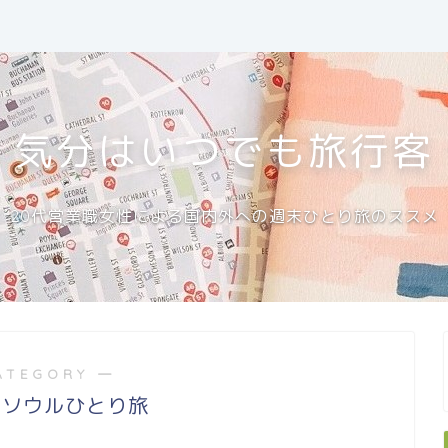
気分はいつでも旅行客
20代営業職女性による国内外への週末ひとり旅のススメ
ATEGORY ―
04 ソウルひとり旅