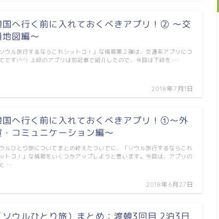
韓国へ行く前に入れておくべきアプリ！② ～交
通地図編～
ソウル旅行するならこれシットコ！」な情報第２弾は、交通系アプリにつ
てです(^^) 上段のアプリは前記事で紹介したので、今回は下段を …
2018年7月1日
韓国へ行く前に入れておくべきアプリ！①～外
貨・コミュニケーション編～
ウルひとり旅についてまとめ終えたついでに、「ソウル旅行するならこれ
ットコ！」な情報をいくつかアップしようと思います。今回は、アプリの
と …
2018年6月27日
（ソウルひとり旅）まとめ：渡韓3回目 2泊3日