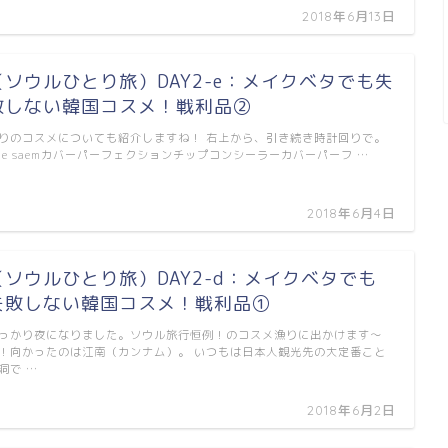
2018年6月13日
（ソウルひとり旅）DAY2-e：メイクベタでも失
敗しない韓国コスメ！戦利品②
りのコスメについても紹介しますね！ 右上から、引き続き時計回りで。
he saemカバーパーフェクションチップコンシーラーカバーパーフ …
2018年6月4日
（ソウルひとり旅）DAY2-d：メイクベタでも
失敗しない韓国コスメ！戦利品①
っかり夜になりました。ソウル旅行恒例！のコスメ漁りに出かけます～
！向かったのは江南（カンナム）。 いつもは日本人観光先の大定番こと
洞で …
2018年6月2日