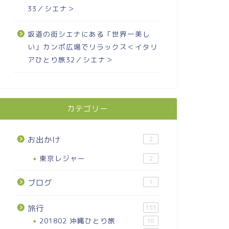
33／シエナ＞
坂道の街シエナにある「世界一美し
い」カンポ広場でリラックス＜イタリ
アひとり旅32／シエナ＞
カテゴリー
お出かけ
2
東京レジャー
2
ブログ
1
旅行
155
201802 沖縄ひとり旅
10