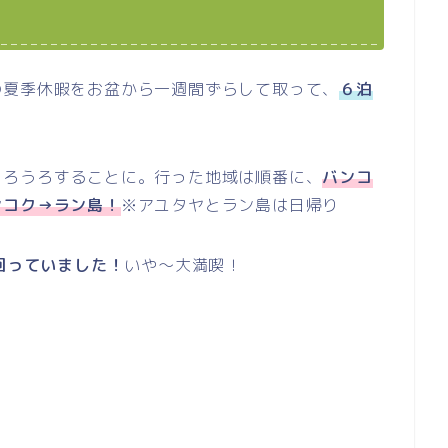
の夏季休暇をお盆から一週間ずらして取って、
６泊
うろうろすることに。行った地域は順番に、
バンコ
ンコク→ラン島！
※アユタヤとラン島は日帰り
き回っていました！
いや～大満喫！