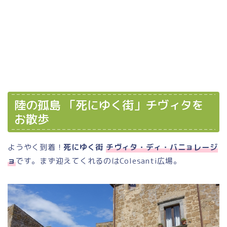
陸の孤島 「死にゆく街」チヴィタを
お散歩
ようやく到着！
死にゆく街
チヴィタ・ディ・バニョレージ
ョ
です。まず迎えてくれるのはColesanti広場。