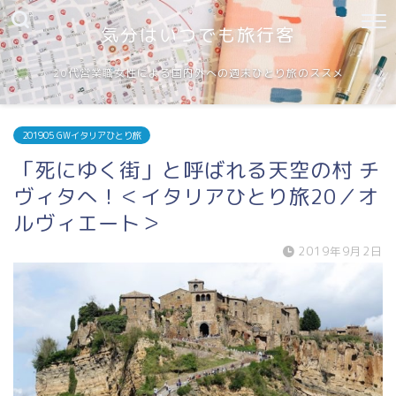
気分はいつでも旅行客
20代営業職女性による国内外への週末ひとり旅のススメ
201905 GWイタリアひとり旅
「死にゆく街」と呼ばれる天空の村 チ
ヴィタへ！＜イタリアひとり旅20／オ
ルヴィエート＞
2019年9月2日