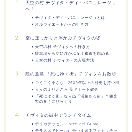
天空の村 チヴィタ・ディ・バニョレージョ
へ！
チヴィタ・ディ・バニョレージョとは
オルヴィエートからの行き方
空にぽっかりと浮かぶチヴィタの姿
天空の村 チヴィタへの行き方
駐車場から空に浮かぶ丘上都市を眺める
天空の村 チヴィタへの入場方法
陸の孤島 「死にゆく街」チヴィタをお散歩
ごくごく小さな、2500年以上の歴史を持つ街
人々のよりどころ 聖ドナート教会
「死にゆく街」ならぬ「活気ある街」？観光
客の多さにびっくり
チヴィタの街中でランチタイム
デリカデッセン L’Arco-del-Gusto
テラス席でビールに合いすぎるフォカッチャ