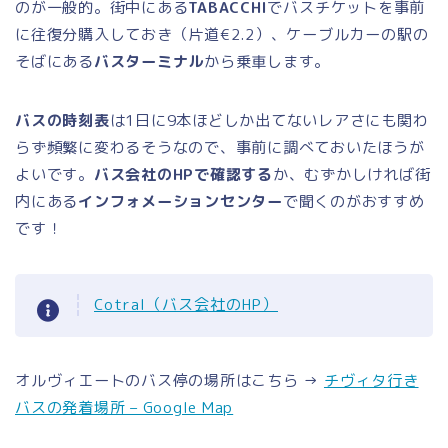
のが一般的。街中にある
TABACCHI
でバスチケットを事前
に往復分購入しておき（片道€2.2）、ケーブルカーの駅の
そばにある
バスターミナル
から乗車します。
バスの時刻表
は1日に9本ほどしか出てないレアさにも関わ
らず頻繁に変わるそうなので、事前に調べておいたほうが
よいです。
バス会社のHPで確認する
か、むずかしければ街
内にある
インフォメーションセンター
で聞くのがおすすめ
です！
Cotral（バス会社のHP）
オルヴィエートのバス停の場所はこちら →
チヴィタ行き
バスの発着場所 – Google Map