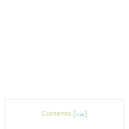
Contents
[
]
hide