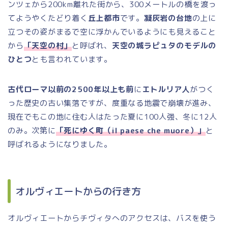
ンツェから200km離れた街から、300メートルの橋を渡っ
てようやくたどり着く
丘上都市
です。
凝灰岩の台地
の上に
立つその姿がまるで空に浮かんでいるようにも見えること
から
「天空の村」
と呼ばれ、
天空の城ラピュタのモデルの
ひとつ
とも言われています。
古代ローマ以前の2500年以上も前
に
エトルリア人
がつく
った歴史の古い集落ですが、度重なる地震で崩壊が進み、
現在でもこの地に住む人はたった夏に100人強、冬に12人
のみ。次第に
「死にゆく町（il paese che muore）」
と
呼ばれるようになりました。
オルヴィエートからの行き方
オルヴィエートからチヴィタへのアクセスは、バスを使う