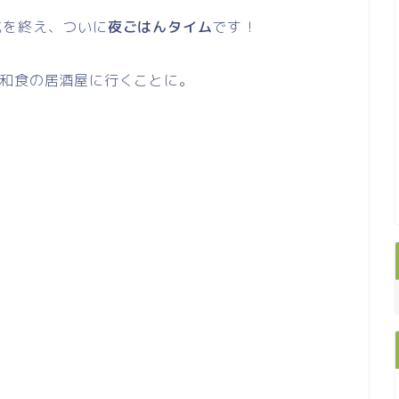
式を終え、ついに
夜ごはんタイム
です！
和食の居酒屋に行くことに。