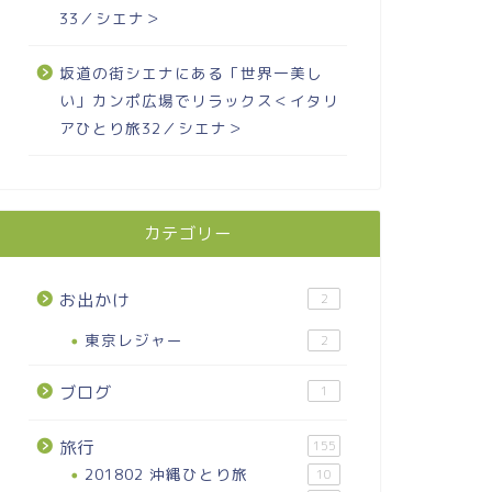
33／シエナ＞
坂道の街シエナにある「世界一美し
い」カンポ広場でリラックス＜イタリ
アひとり旅32／シエナ＞
カテゴリー
お出かけ
2
東京レジャー
2
ブログ
1
旅行
155
201802 沖縄ひとり旅
10