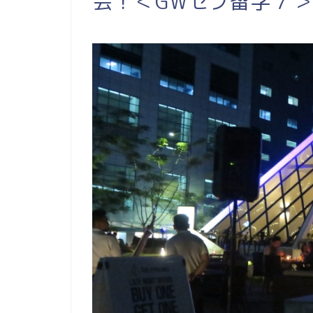
会！＜GWセブ留学７