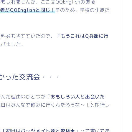
しれませんが、ここはQQEnglishのある
者がQQEnglishと同じ！
そのため、学校の生徒だ
無料券も当てていたので、
「もうこれはQ兵衛に行
選びました。
かった交流会・・・
選んだ理由のひとつが
「おもしろい人と出会いた
初日はみんなで飲みに行くんだろうな～！と期待し
が
「初日はバッジメイト達と乾杯★」
って書いてあ