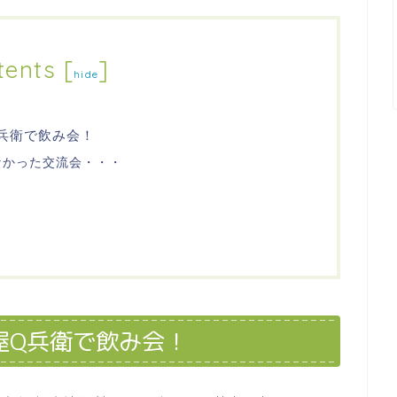
tents
[
]
hide
兵衛で飲み会！
なかった交流会・・・
屋Q兵衛で飲み会！