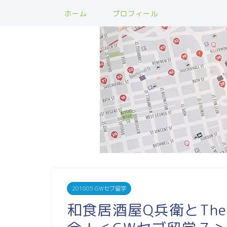
ホーム
プロフィール
201805 GWセブ留学
和食居酒屋Q兵衛とThe 